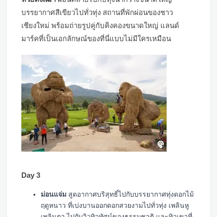
บรรยากาศสีเขียวไปทั่วทุ่ง สถานที่พักผ่อนของชาว
เชียงใหม่ พร้อมถ่ายรูปคู่กับคิงคองขนาดใหญ่ แลนด์
มาร์คที่เป็นเอกลักษณ์ของที่นี่แบบไม่มีใครเหมือน
Day 3
ม่อนแจ่ม
สูดอากาศบริสุทธิ์ไปกับบรรยากาศทุ่งดอกไม้
ฤดูหนาว ที่เบ่งบานออกดอกสวยงามไปทั่วทุ่ง เพลินหู
เพลินตา ไปกับวิวทิวทัศน์ของธรรมชาติ และทิวเขาที่