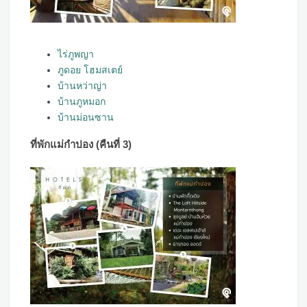
ไร่ภูพญา
ภูดอย โฮมสเตย์
บ้านหว่าญ่า
บ้านภูหมอก
บ้
านม่อนซาน
ที่พักแม่กำปอง (คืนที่ 3)