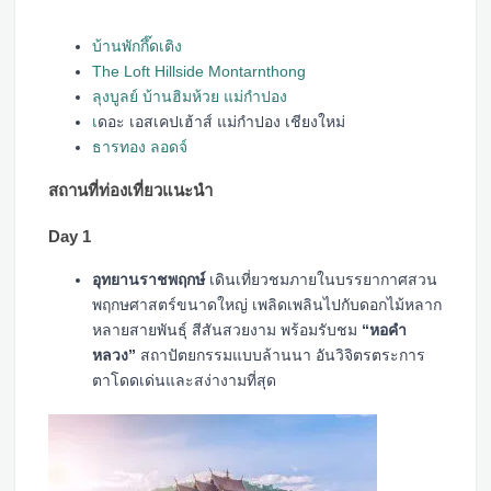
บ้านพักกึ๊ดเติง
The Loft Hillside Montarnthong
ลุงบูลย์ บ้านฮิมห้วย แม่กำปอง
เ
ดอะ เอสเคปเฮ้าส์ แม่กำปอง เชียงใหม่
ธารทอง ลอดจ์
สถานที่ท่องเที่ยวแนะนำ
Day 1
อุทยานราชพฤกษ์
เดินเที่ยวชมภายในบรรยากาศสวน
พฤกษศาสตร์ขนาดใหญ่ เพลิดเพลินไปกับดอกไม้หลาก
หลายสายพันธุ์ สีสันสวยงาม พร้อมรับชม
“หอคำ
หลวง”
สถาปัตยกรรมแบบล้านนา อันวิจิตรตระการ
ตาโดดเด่นและสง่างามที่สุด