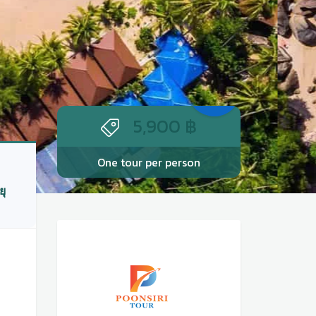
Com
ing
Soon
5,900
฿
One tour per person
ยุ