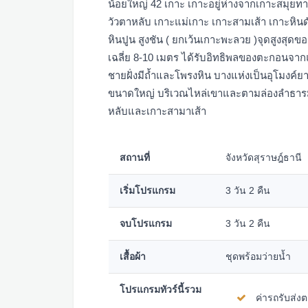
น้อยใหญ่ 42 เกาะ เกาะอยู่ห่างจากเกาะสมุยทา
วัวตาหลับ เกาะแม่เกาะ เกาะสามเส้า เกาะหิ
หินปูน สูงชัน ( ยกเว้นเกาะพะลวย )จุดสูงสุดข
เฉลี่ย 8-10 เมตร ได้รับอิทธิพลของตะกอนจาก
ชายฝั่งมีถ้ำและโพรงหิน บางแห่งเป็นอุโมงค์ย
ขนาดใหญ่ บริเวณไหล่เขาและตามล่องลำธารมีพ
หลับและเกาะสามาเส้า
สถานที่
จังหวัดสุราษฎ์ธานี
เริ่มโปรแกรม
3 วัน 2 คืน
จบโปรแกรม
3 วัน 2 คืน
เสื้อผ้า
ชุดพร้อมว่ายน้ำ
โปรแกรมทัวร์นี้รวม
ค่ารถรับส่