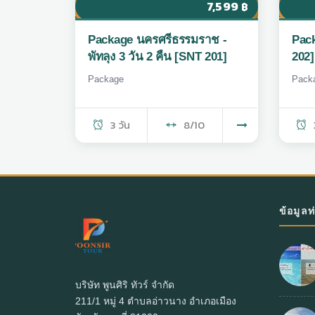
7,599
฿
Package นครศรีธรรมราช -
Pack
พัทลุง 3 วัน 2 คืน [SNT 201]
202]
Package
Pack
3 วัน
8/10
ข้อมูลท
บริษัท พูนศิริ ทัวร์ จำกัด
211/1 หมู่ 4 ตำบลอ่าวนาง อำเภอเมือง