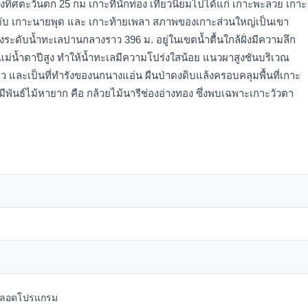
งทิศตะวันตก 25 กม เกาะที่นักท่อง เที่ยวนิยมไปได้แก่ เกาะพะลวย เกาะ
นดับ เกาะนายพุด และ เกาะท้ายเพลา สภาพของเกาะส่วนใหญ่เป็นเขา
องระดับน้ำทะเลปานกลางราว 396 ม. อยู่ในเขตน้ำตื้นใกล้ฝั่งมีความลึก
แม่น้ำตาปีสูง ทำให้น้ำทะเลมีความโปร่งใสน้อย แนวผาสูงชันบริเวณ
าว และเป็นที่ทำรังของนกนางแอ่น ผืนป่าดงดิบแล้งครอบคลุมพื้นที่เกาะ
ันธ์ไม้หายาก คือ กล้วยไม้นารีช่องอ่างทอง ซึ่งพบเฉพาะเกาะวัวตา
งตลอดโปรแกรม