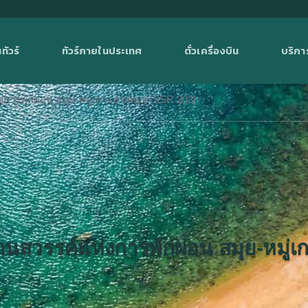
ทัวร์
ทัวร์ภายในประเทศ
ตั๋วเครื่องบิน
บริกา
งการพักผ่อน สมุย-หมู่เกาะอ่างทอง [SSR 203]
ดนสวรรค์แห่งการพักผ่อน สมุย-หมู่