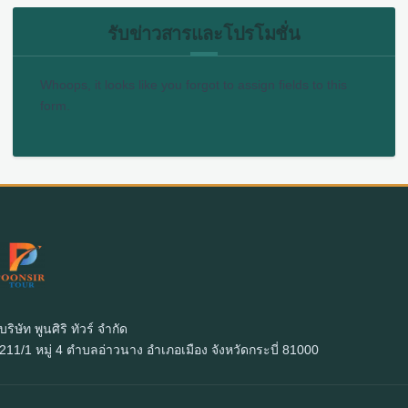
รับข่าวสารและโปรโมชั่น
Whoops, it looks like you forgot to assign fields to this
form.
บริษัท พูนศิริ ทัวร์ จำกัด
211/1 หมู่ 4 ตำบลอ่าวนาง อำเภอเมือง จังหวัดกระบี่ 81000